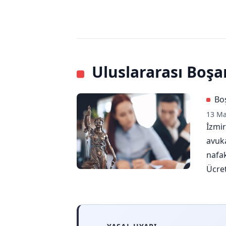
Uluslararası Boşa
Bo
13 Ma
İzmi
avuk
nafak
Ücret