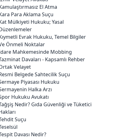
Kamulaştırmasız El Atma
Kara Para Aklama Suçu
Kat Mülkiyeti Hukuku; Yasal
Düzenlemeler
Kıymetli Evrak Hukuku, Temel Bilgiler
Ve Önmeli Noktalar
İdare Mahkemesinde Mobbing
Tazminat Davaları - Kapsamlı Rehber
Ortak Velayet
Resmi Belgede Sahtecilik Suçu
Sermaye Piyasası Hukuku
Sermayenin Halka Arzı
Spor Hukuku Avukatı
Tağşiş Nedir? Gıda Güvenliği ve Tüketici
Hakları
Tehdit Suçu
Teselsül
Tespit Davası Nedir?