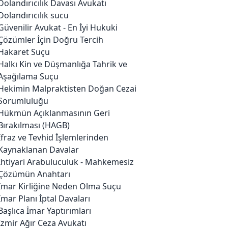
Dolandırıcılık Davası Avukatı
Dolandırıcılık sucu
Güvenilir Avukat - En İyi Hukuki
Çözümler İçin Doğru Tercih
Hakaret Suçu
Halkı Kin ve Düşmanlığa Tahrik ve
Aşağılama Suçu
Hekimin Malpraktisten Doğan Cezai
Sorumluluğu
Hükmün Açıklanmasının Geri
Bırakılması (HAGB)
İfraz ve Tevhid İşlemlerinden
Kaynaklanan Davalar
İhtiyari Arabuluculuk - Mahkemesiz
Çözümün Anahtarı
İmar Kirliğine Neden Olma Suçu
İmar Planı İptal Davaları
Başlıca İmar Yaptırımları
İzmir Ağır Ceza Avukatı