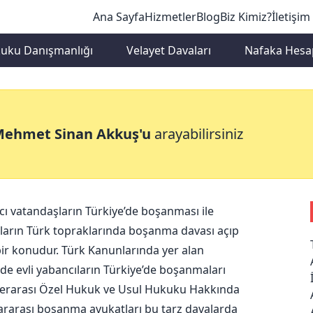
Ana Sayfa
Hizmetler
Blog
Biz Kimiz?
İletişim
kuku Danışmanlığı
Velayet Davaları
Nafaka Hesa
şanma Avukatları
Mehmet Sinan Akkuş'u
arayabilirsiniz
ı vatandaşların Türkiye’de boşanması ile
aşların Türk topraklarında boşanma davası açıp
ir konudur. Türk Kanunlarında yer alan
inde evli yabancıların Türkiye’de boşanmaları
lerarası Özel Hukuk ve Usul Hukuku Hakkında
lararası boşanma avukatları bu tarz davalarda