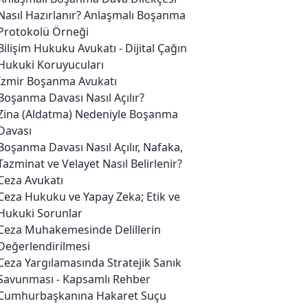
Nasıl Hazırlanır? Anlaşmalı Boşanma
Protokolü Örneği
Bilişim Hukuku Avukatı - Dijital Çağın
Hukuki Koruyucuları
İzmir Boşanma Avukatı
Boşanma Davası Nasıl Açılır?
Zina (Aldatma) Nedeniyle Boşanma
Davası
Boşanma Davası Nasıl Açılır, Nafaka,
Tazminat ve Velayet Nasıl Belirlenir?
Ceza Avukatı
Ceza Hukuku ve Yapay Zeka; Etik ve
Hukuki Sorunlar
Ceza Muhakemesinde Delillerin
Değerlendirilmesi
Ceza Yargılamasında Stratejik Sanık
Savunması - Kapsamlı Rehber
Cumhurbaşkanına Hakaret Suçu