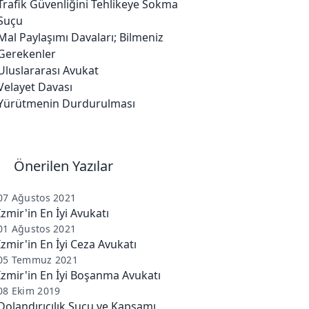
Trafik Güvenliğini Tehlikeye Sokma
Suçu
Mal Paylaşımı Davaları; Bilmeniz
Gerekenler
Uluslararası Avukat
Velayet Davası
Yürütmenin Durdurulması
Önerilen Yazılar
07 Ağustos 2021
İzmir'in En İyi Avukatı
01 Ağustos 2021
İzmir'in En İyi Ceza Avukatı
05 Temmuz 2021
İzmir'in En İyi Boşanma Avukatı
08 Ekim 2019
Dolandırıcılık Suçu ve Kapsamı