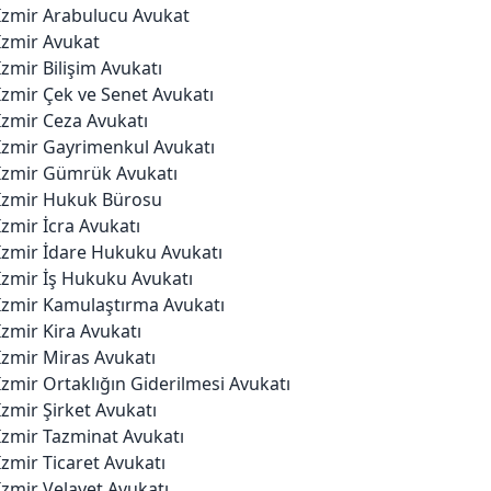
İzmir Arabulucu Avukat
İzmir Avukat
İzmir Bilişim Avukatı
İzmir Çek ve Senet Avukatı
İzmir Ceza Avukatı
İzmir Gayrimenkul Avukatı
İzmir Gümrük Avukatı
İzmir Hukuk Bürosu
İzmir İcra Avukatı
İzmir İdare Hukuku Avukatı
İzmir İş Hukuku Avukatı
İzmir Kamulaştırma Avukatı
İzmir Kira Avukatı
İzmir Miras Avukatı
İzmir Ortaklığın Giderilmesi Avukatı
İzmir Şirket Avukatı
İzmir Tazminat Avukatı
İzmir Ticaret Avukatı
İzmir Velayet Avukatı