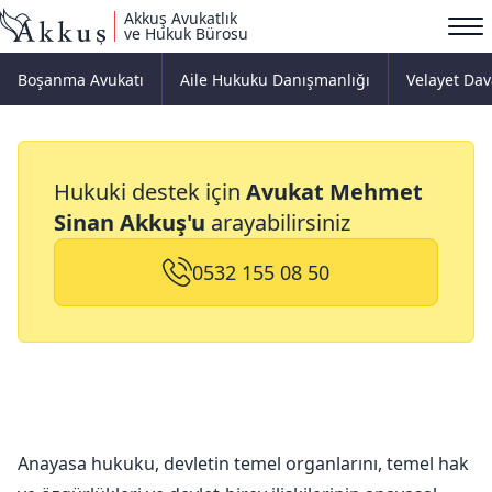
Akkuş Avukatlık
ve Hukuk Bürosu
Boşanma Avukatı
Aile Hukuku Danışmanlığı
Velayet Dav
Anayasa Hukuku
Hukuki destek için
Avukat Mehmet
Sinan Akkuş'u
arayabilirsiniz
0532 155 08 50
Anayasa hukuku, devletin temel organlarını, temel hak