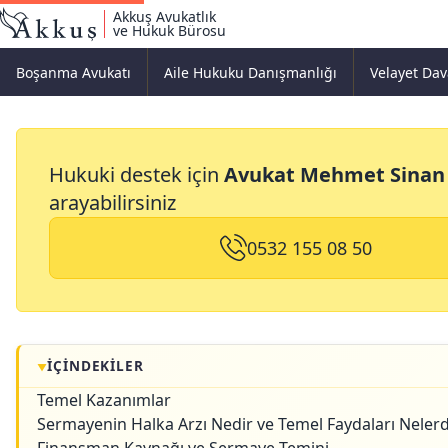
Akkuş Avukatlık
ve Hukuk Bürosu
Boşanma Avukatı
Aile Hukuku Danışmanlığı
Velayet Dav
Sermayenin Halka Arzı
Hukuki destek için
Avukat Mehmet Sinan
arayabilirsiniz
0532 155 08 50
İÇINDEKILER
Temel Kazanımlar
Sermayenin Halka Arzı Nedir ve Temel Faydaları Nelerd