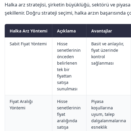
Halka arz stratejisi, şirketin büyüklüğü, sektörü ve piyas
şekillenir. Doğru strateji seçimi, halka arzın başarısında ç
Halka Arz Yöntemi
Açıklama
Avantajlar
Sabit Fiyat Yöntemi
Hisse
Basit ve anlaşılır,
senetlerinin
fiyat üzerinde
önceden
kontrol
belirlenen
sağlanması
tek bir
fiyattan
satışa
sunulması
Fiyat Aralığı
Hisse
Piyasa
Yöntemi
senetlerinin
koşullarına
fiyat
uyum, talep
aralığında
dalgalanmalarına
satışa
esneklik