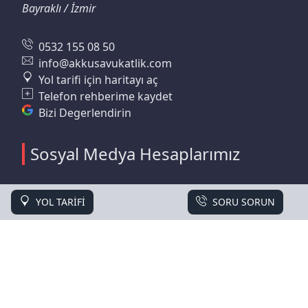
Bayraklı / İzmir
0532 155 08 50
info@akkusavukatlik.com
Yol tarifi için haritayı aç
Telefon rehberime kaydet
Bizi Degerlendirin
Sosyal Medya Hesaplarımız
facebook
YOL TARİFİ
SORU SORUN
linkedin
instagram
xing