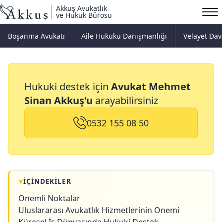
Akkuş Avukatlık
ve Hukuk Bürosu
Boşanma Avukatı
Aile Hukuku Danışmanlığı
Velayet Dav
Uluslararası Avukat
Hukuki destek için
Avukat Mehmet
Sinan Akkuş'u
arayabilirsiniz
0532 155 08 50
İÇINDEKILER
Önemli Noktalar
Uluslararası Avukatlık Hizmetlerinin Önemi