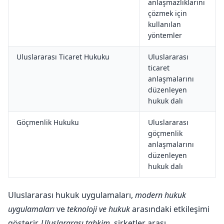
anlaşmazlıklarını
çözmek için
kullanılan
yöntemler
Uluslararası Ticaret Hukuku
Uluslararası
ticaret
anlaşmalarını
düzenleyen
hukuk dalı
Göçmenlik Hukuku
Uluslararası
göçmenlik
anlaşmalarını
düzenleyen
hukuk dalı
Uluslararası hukuk uygulamaları,
modern hukuk
uygulamaları
ve
teknoloji ve hukuk
arasındaki etkileşimi
gösterir.
Uluslararası tahkim
, şirketler arası