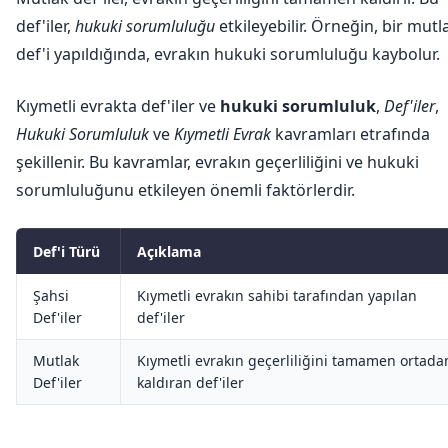
def'iler,
hukuki sorumluluğu
etkileyebilir. Örneğin, bir mutl
def'i yapıldığında, evrakın hukuki sorumluluğu kaybolur.
Kıymetli evrakta def'iler ve
hukuki sorumluluk
,
Def'iler
,
Hukuki Sorumluluk
ve
Kıymetli Evrak
kavramları etrafında
şekillenir. Bu kavramlar, evrakın geçerliliğini ve hukuki
sorumluluğunu etkileyen önemli faktörlerdir.
Def'i Türü
Açıklama
Şahsi
Kıymetli evrakın sahibi tarafından yapılan
Def'iler
def'iler
Mutlak
Kıymetli evrakın geçerliliğini tamamen ortada
Def'iler
kaldıran def'iler