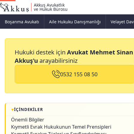
Akkuş Avukatlık
ve Hukuk Bürosu
Boşanma Avukatı
Aile Hukuku Danışmanlığı
Velayet Dav
Kıymetli Evrak Hukuku,
Hukuki destek için
Avukat Mehmet Sinan
Temel Bilgiler Ve
Akkuş'u
arayabilirsiniz
Önmeli Noktalar
0532 155 08 50
İÇINDEKILER
Önemli Bilgiler
Kıymetli Evrak Hukukunun Temel Prensipleri