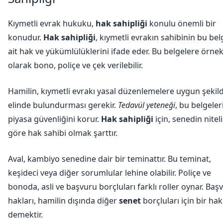
Kıymetli evrak hukuku,
hak sahipliği
konulu önemli bir
konudur.
Hak sahipliği
, kıymetli evrakın sahibinin bu be
ait hak ve yükümlülüklerini ifade eder. Bu belgelere örne
olarak bono, poliçe ve çek verilebilir.
Hamilin, kıymetli evrakı yasal düzenlemelere uygun şekil
elinde bulundurması gerekir.
Tedavül yeteneği
, bu belgeler
piyasa güvenliğini korur.
Hak sahipliği
için, senedin nitel
göre hak sahibi olmak şarttır.
Aval, kambiyo senedine dair bir teminattır. Bu teminat,
keşideci veya diğer sorumlular lehine olabilir. Poliçe ve
bonoda, asli ve başvuru borçluları farklı roller oynar. Baş
hakları, hamilin dışında diğer
senet
borçluları için bir hak
demektir.