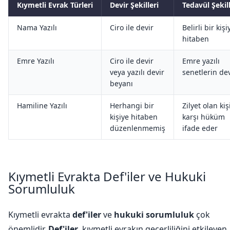
Kıymetli Evrak Türleri
Devir Şekilleri
Tedavül Şekill
Nama Yazılı
Ciro ile devir
Belirli bir kişi
hitaben
Emre Yazılı
Ciro ile devir
Emre yazılı
veya yazılı devir
senetlerin dev
beyanı
Hamiline Yazılı
Herhangi bir
Zilyet olan kiş
kişiye hitaben
karşı hüküm
düzenlenmemiş
ifade eder
Kıymetli Evrakta Def'iler ve Hukuki
Sorumluluk
Kıymetli evrakta
def'iler
ve
hukuki sorumluluk
çok
önemlidir.
Def'iler
, kıymetli evrakın geçerliliğini etkileyen