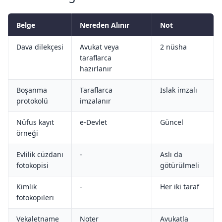
Belge
Nereden Alınır
Not
Dava dilekçesi
Avukat veya
2 nüsha
taraflarca
hazırlanır
Boşanma
Taraflarca
Islak imzalı
protokolü
imzalanır
Nüfus kayıt
e-Devlet
Güncel
örneği
Evlilik cüzdanı
-
Aslı da
fotokopisi
götürülmeli
Kimlik
-
Her iki taraf
fotokopileri
Vekaletname
Noter
Avukatla