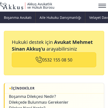
Akkuş Avukatlık
ve Hukuk Bürosu
Boşanma Avukatı
Aile Hukuku Danışmanlığı
Velayet Dav
Anlaşmalı Boşanma
Hukuki destek için
Avukat Mehmet
Dilekçesi
Sinan Akkuş'u
arayabilirsiniz
0532 155 08 50
İÇINDEKILER
Boşanma Dilekçesi Nedir?
Dilekçede Bulunması Gerekenler