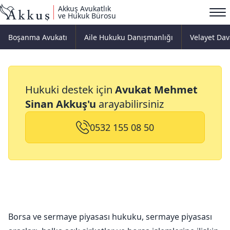
Akkuş Avukatlık
ve Hukuk Bürosu
Boşanma Avukatı
Aile Hukuku Danışmanlığı
Velayet Dav
Borsa ve Sermaye
Hukuki destek için
Avukat Mehmet
Piyasası Hukuku
Sinan Akkuş'u
arayabilirsiniz
0532 155 08 50
Borsa ve sermaye piyasası hukuku, sermaye piyasası