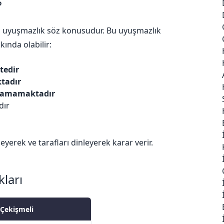
?
a uyuşmazlık söz konusudur. Bu uyuşmazlık
ında olabilir:
tedir
tadır
namamaktadır
dır
eyerek ve tarafları dinleyerek karar verir.
ları
Çekişmeli