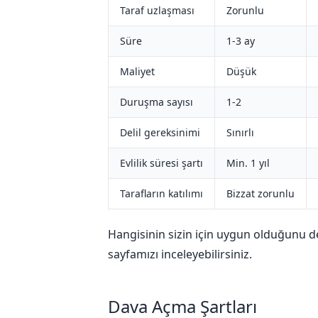
Taraf uzlaşması
Zorunlu
Süre
1-3 ay
Maliyet
Düşük
Duruşma sayısı
1-2
Delil gereksinimi
Sınırlı
Evlilik süresi şartı
Min. 1 yıl
Tarafların katılımı
Bizzat zorunlu
Hangisinin sizin için uygun olduğunu 
sayfamızı inceleyebilirsiniz.
Dava Açma Şartları