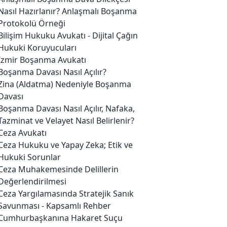
Nasıl Hazırlanır? Anlaşmalı Boşanma
Protokolü Örneği
Bilişim Hukuku Avukatı - Dijital Çağın
Hukuki Koruyucuları
İzmir Boşanma Avukatı
Boşanma Davası Nasıl Açılır?
Zina (Aldatma) Nedeniyle Boşanma
Davası
Boşanma Davası Nasıl Açılır, Nafaka,
Tazminat ve Velayet Nasıl Belirlenir?
Ceza Avukatı
Ceza Hukuku ve Yapay Zeka; Etik ve
Hukuki Sorunlar
Ceza Muhakemesinde Delillerin
Değerlendirilmesi
Ceza Yargılamasında Stratejik Sanık
Savunması - Kapsamlı Rehber
Cumhurbaşkanına Hakaret Suçu