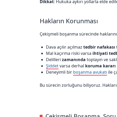
Dikkat
: Hukuka aykırı yollarla elde ed
Hakların Korunması
Çekişmeli boşanma sürecinde haklarını
Dava açılır açılmaz
tedbir nafakası
Mal kaçırma riski varsa
ihtiyati ted
Delilleri
zamanında
toplayın ve sak
Şiddet
varsa derhal
koruma kararı
Deneyimli bir
boşanma avukatı
ile ç
Bu sürecin zorluğunu biliyoruz. Hakların
Çekişmeli Boşanma, Soru