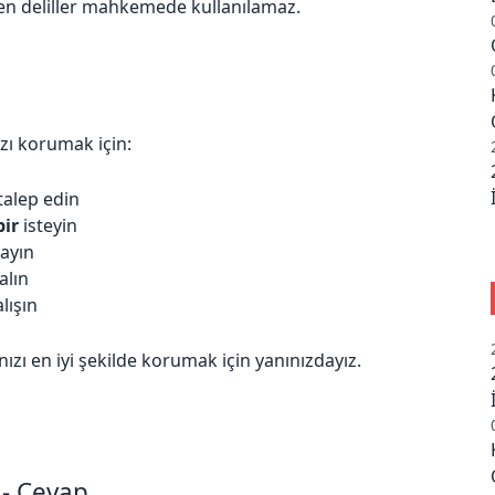
ilen deliller mahkemede kullanılamaz.
zı korumak için:
talep edin
bir
isteyin
layın
alın
alışın
ızı en iyi şekilde korumak için yanınızdayız.
 - Cevap