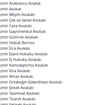
İzmir Arabulucu Avukat
İzmir Avukat
İzmir Bilişim Avukatı
İzmir Çek ve Senet Avukatı
İzmir Ceza Avukatı
İzmir Gayrimenkul Avukatı
İzmir Gümrük Avukatı
İzmir Hukuk Bürosu
İzmir İcra Avukatı
İzmir İdare Hukuku Avukatı
İzmir İş Hukuku Avukatı
İzmir Kamulaştırma Avukatı
İzmir Kira Avukatı
İzmir Miras Avukatı
İzmir Ortaklığın Giderilmesi Avukatı
İzmir Şirket Avukatı
İzmir Tazminat Avukatı
İzmir Ticaret Avukatı
İzmir Velayet Avukatı