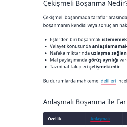
Çekişmeli Boşanma Nedir
Çekişmeli boşanmada taraflar arasınd
boşanmanın kendisi veya sonuçları hakk
Eşlerden biri boşanmak
istememek
Velayet konusunda
anlaşılamamak
Nafaka miktarında
uzlaşma sağla
Mal paylaşımında
görüş ayrılığı
var
Tazminat talepleri
çelişmektedir
Bu durumlarda mahkeme,
delilleri
incel
Anlaşmalı Boşanma ile Fark
Özellik
Anlaşmalı