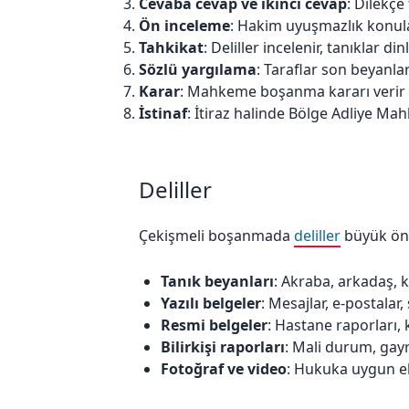
Cevaba cevap ve ikinci cevap
: Dilekçe
Ön inceleme
: Hakim uyuşmazlık konular
Tahkikat
: Deliller incelenir, tanıklar din
Sözlü yargılama
: Taraflar son beyanla
Karar
: Mahkeme boşanma kararı verir
İstinaf
: İtiraz halinde Bölge Adliye Ma
Deliller
Çekişmeli boşanmada
deliller
büyük öne
Tanık beyanları
: Akraba, arkadaş, 
Yazılı belgeler
: Mesajlar, e-postalar
Resmi belgeler
: Hastane raporları, 
Bilirkişi raporları
: Mali durum, ga
Fotoğraf ve video
: Hukuka uygun e