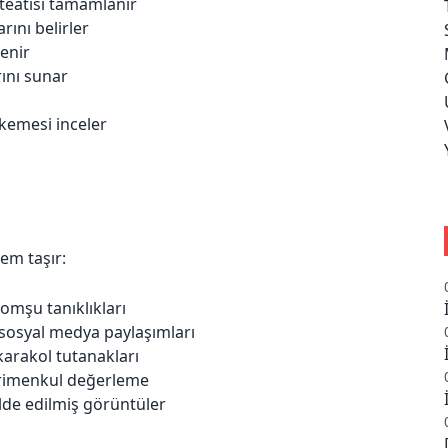
 teatisi tamamlanır
ını belirler
lenir
rını sunar
hkemesi inceler
m taşır:
komşu tanıklıkları
, sosyal medya paylaşımları
karakol tutanakları
yrimenkul değerleme
lde edilmiş görüntüler