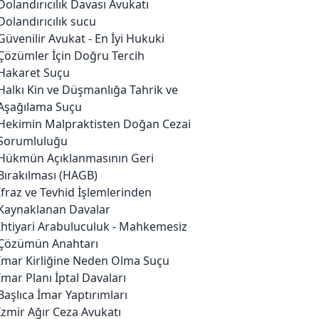
Dolandırıcılık Davası Avukatı
Dolandırıcılık sucu
Güvenilir Avukat - En İyi Hukuki
Çözümler İçin Doğru Tercih
Hakaret Suçu
Halkı Kin ve Düşmanlığa Tahrik ve
Aşağılama Suçu
Hekimin Malpraktisten Doğan Cezai
Sorumluluğu
Hükmün Açıklanmasının Geri
Bırakılması (HAGB)
İfraz ve Tevhid İşlemlerinden
Kaynaklanan Davalar
İhtiyari Arabuluculuk - Mahkemesiz
Çözümün Anahtarı
İmar Kirliğine Neden Olma Suçu
İmar Planı İptal Davaları
Başlıca İmar Yaptırımları
İzmir Ağır Ceza Avukatı