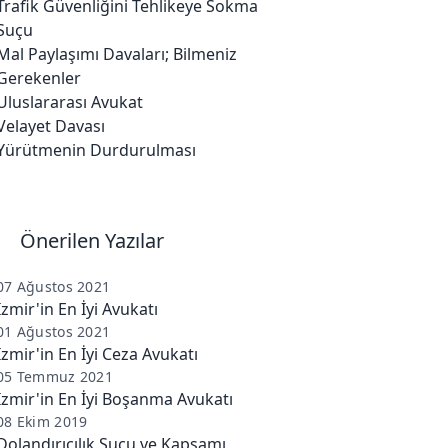
Trafik Güvenliğini Tehlikeye Sokma
Suçu
Mal Paylaşımı Davaları; Bilmeniz
Gerekenler
Uluslararası Avukat
Velayet Davası
Yürütmenin Durdurulması
Önerilen Yazılar
07 Ağustos 2021
İzmir'in En İyi Avukatı
01 Ağustos 2021
İzmir'in En İyi Ceza Avukatı
05 Temmuz 2021
İzmir'in En İyi Boşanma Avukatı
08 Ekim 2019
Dolandırıcılık Suçu ve Kapsamı