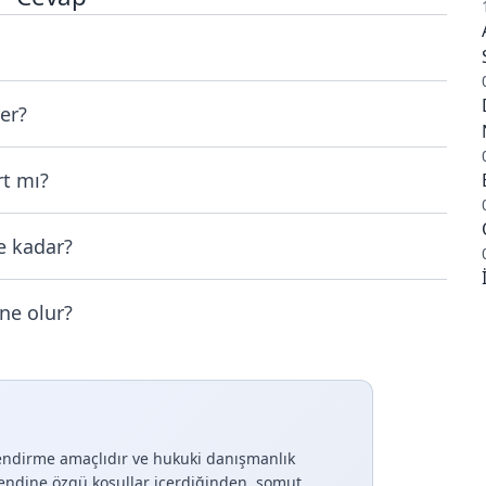
er?
t mı?
e kadar?
ne olur?
lendirme amaçlıdır ve hukuki danışmanlık
endine özgü koşullar içerdiğinden, somut