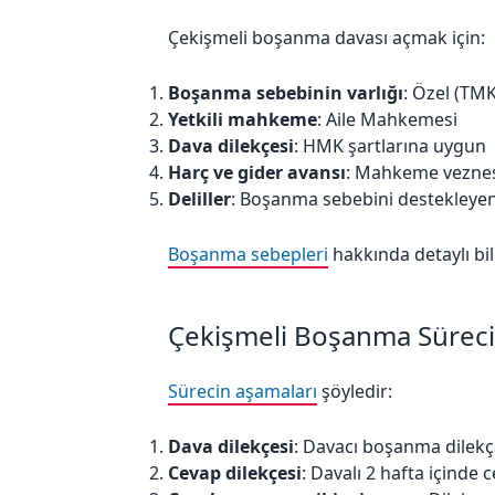
Çekişmeli boşanma davası açmak için:
Boşanma sebebinin varlığı
: Özel (TM
Yetkili mahkeme
: Aile Mahkemesi
Dava dilekçesi
: HMK şartlarına uygun
Harç ve gider avansı
: Mahkeme vezne
Deliller
: Boşanma sebebini destekleyen
Boşanma sebepleri
hakkında detaylı bilg
Çekişmeli Boşanma Süreci
Sürecin aşamaları
şöyledir:
Dava dilekçesi
: Davacı boşanma dilekç
Cevap dilekçesi
: Davalı 2 hafta içinde 