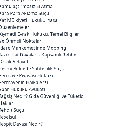
Kamulaştırmasız El Atma
Kara Para Aklama Suçu
Kat Mülkiyeti Hukuku; Yasal
Düzenlemeler
Kıymetli Evrak Hukuku, Temel Bilgiler
Ve Önmeli Noktalar
İdare Mahkemesinde Mobbing
Tazminat Davaları - Kapsamlı Rehber
Ortak Velayet
Resmi Belgede Sahtecilik Suçu
Sermaye Piyasası Hukuku
Sermayenin Halka Arzı
Spor Hukuku Avukatı
Tağşiş Nedir? Gıda Güvenliği ve Tüketici
Hakları
Tehdit Suçu
Teselsül
Tespit Davası Nedir?