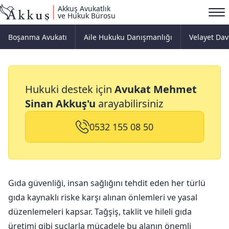
Akkuş Avukatlık
ve Hukuk Bürosu
Boşanma Avukatı
Aile Hukuku Danışmanlığı
Velayet Dav
Gıda Güvenliği
Hukuki destek için
Avukat Mehmet
Sinan Akkuş'u
arayabilirsiniz
0532 155 08 50
Gıda güvenliği, insan sağlığını tehdit eden her türlü
gıda kaynaklı riske karşı alınan önlemleri ve yasal
düzenlemeleri kapsar. Tağşiş, taklit ve hileli gıda
üretimi gibi suçlarla mücadele bu alanın önemli