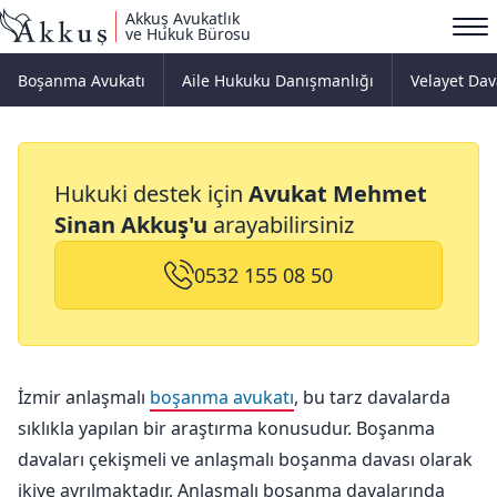
Akkuş Avukatlık
ve Hukuk Bürosu
Boşanma Avukatı
Aile Hukuku Danışmanlığı
Velayet Dav
İzmir Anlaşmalı
Hukuki destek için
Avukat Mehmet
Boşanma Avukatı
Sinan Akkuş'u
arayabilirsiniz
0532 155 08 50
İzmir anlaşmalı
boşanma avukatı
, bu tarz davalarda
sıklıkla yapılan bir araştırma konusudur. Boşanma
davaları çekişmeli ve anlaşmalı boşanma davası olarak
ikiye ayrılmaktadır. Anlaşmalı boşanma davalarında