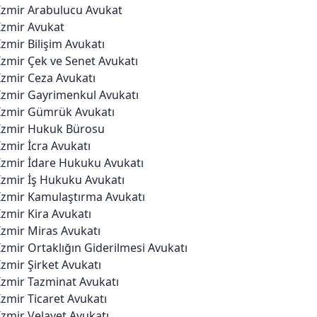
İzmir Arabulucu Avukat
İzmir Avukat
İzmir Bilişim Avukatı
İzmir Çek ve Senet Avukatı
İzmir Ceza Avukatı
İzmir Gayrimenkul Avukatı
İzmir Gümrük Avukatı
İzmir Hukuk Bürosu
İzmir İcra Avukatı
İzmir İdare Hukuku Avukatı
İzmir İş Hukuku Avukatı
İzmir Kamulaştırma Avukatı
İzmir Kira Avukatı
İzmir Miras Avukatı
İzmir Ortaklığın Giderilmesi Avukatı
İzmir Şirket Avukatı
İzmir Tazminat Avukatı
İzmir Ticaret Avukatı
İzmir Velayet Avukatı