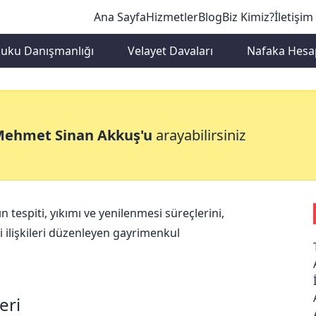
Ana Sayfa
Hizmetler
Blog
Biz Kimiz?
İletişim
kuku Danışmanlığı
Velayet Davaları
Nafaka Hesa
üm Hukuku
Mehmet Sinan Akkuş'u
arayabilirsiniz
 tespiti, yıkımı ve yenilenmesi süreçlerini,
i ilişkileri düzenleyen gayrimenkul
eri