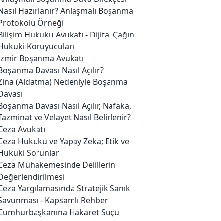
Nasıl Hazırlanır? Anlaşmalı Boşanma
Protokolü Örneği
Bilişim Hukuku Avukatı - Dijital Çağın
Hukuki Koruyucuları
İzmir Boşanma Avukatı
Boşanma Davası Nasıl Açılır?
Zina (Aldatma) Nedeniyle Boşanma
Davası
Boşanma Davası Nasıl Açılır, Nafaka,
Tazminat ve Velayet Nasıl Belirlenir?
Ceza Avukatı
Ceza Hukuku ve Yapay Zeka; Etik ve
Hukuki Sorunlar
Ceza Muhakemesinde Delillerin
Değerlendirilmesi
Ceza Yargılamasında Stratejik Sanık
Savunması - Kapsamlı Rehber
Cumhurbaşkanına Hakaret Suçu