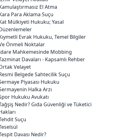
Kamulaştırmasız El Atma
Kara Para Aklama Suçu
Kat Mülkiyeti Hukuku; Yasal
Düzenlemeler
Kıymetli Evrak Hukuku, Temel Bilgiler
Ve Önmeli Noktalar
İdare Mahkemesinde Mobbing
Tazminat Davaları - Kapsamlı Rehber
Ortak Velayet
Resmi Belgede Sahtecilik Suçu
Sermaye Piyasası Hukuku
Sermayenin Halka Arzı
Spor Hukuku Avukatı
Tağşiş Nedir? Gıda Güvenliği ve Tüketici
Hakları
Tehdit Suçu
Teselsül
Tespit Davası Nedir?