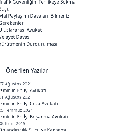
Trafik Güvenliğini Tehlikeye Sokma
Suçu
Mal Paylaşımı Davaları; Bilmeniz
Gerekenler
Uluslararası Avukat
Velayet Davası
Yürütmenin Durdurulması
Önerilen Yazılar
07 Ağustos 2021
İzmir'in En İyi Avukatı
01 Ağustos 2021
İzmir'in En İyi Ceza Avukatı
05 Temmuz 2021
İzmir'in En İyi Boşanma Avukatı
08 Ekim 2019
Dolandırıcılık Suçu ve Kapsamı