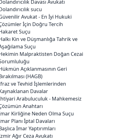
Dolandırıcılık Davası Avukatı
Dolandırıcılık sucu
Güvenilir Avukat - En İyi Hukuki
Çözümler İçin Doğru Tercih
Hakaret Suçu
Halkı Kin ve Düşmanlığa Tahrik ve
Aşağılama Suçu
Hekimin Malpraktisten Doğan Cezai
Sorumluluğu
Hükmün Açıklanmasının Geri
Bırakılması (HAGB)
İfraz ve Tevhid İşlemlerinden
Kaynaklanan Davalar
İhtiyari Arabuluculuk - Mahkemesiz
Çözümün Anahtarı
İmar Kirliğine Neden Olma Suçu
İmar Planı İptal Davaları
Başlıca İmar Yaptırımları
İzmir Ağır Ceza Avukatı