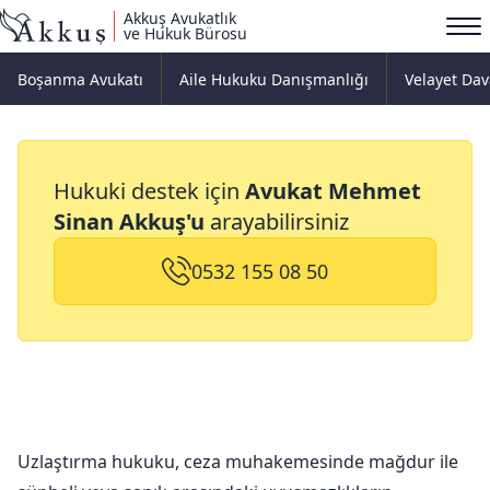
Akkuş Avukatlık
ve Hukuk Bürosu
Boşanma Avukatı
Aile Hukuku Danışmanlığı
Velayet Dav
Uzlaştırma Hukuku
Hukuki destek için
Avukat Mehmet
Sinan Akkuş'u
arayabilirsiniz
0532 155 08 50
Uzlaştırma hukuku, ceza muhakemesinde mağdur ile