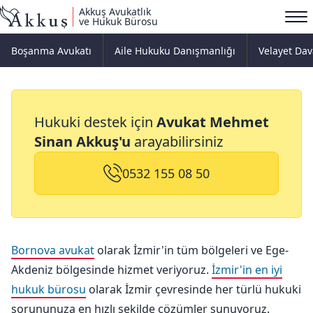
Akkuş Avukatlık
ve Hukuk Bürosu
Boşanma Avukatı
Aile Hukuku Danışmanlığı
Velayet Dav
Bornova Avukat
Hukuki destek için
Avukat Mehmet
Sinan Akkuş'u
arayabilirsiniz
0532 155 08 50
Bornova avukat
olarak İzmir'in tüm bölgeleri ve Ege-
Akdeniz bölgesinde hizmet veriyoruz.
İzmir'in en iyi
hukuk bürosu
olarak İzmir çevresinde her türlü hukuki
sorununuza en hızlı şekilde çözümler sunuyoruz.