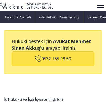
Akkuş Avukatlık
ve Hukuk Bürosu
Boşanma Avukatı
Aile Hukuku Danışmanlığı
Velayet Dav
İş Hukuku
Hukuki destek için
Avukat Mehmet
Sinan Akkuş'u
arayabilirsiniz
0532 155 08 50
İş Hukuku ve İşçi-İşveren İlişkileri