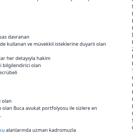
ssas davranan
lde kullanan ve müvekkil isteklerine duyarlı olan
ar her detayıyla hakim
i bilgilendirici olan
ecrübeli
i olan
 olan Buca avukat portfolyosu ile sizlere en
.
uku
alanlarında uzman kadromuzla