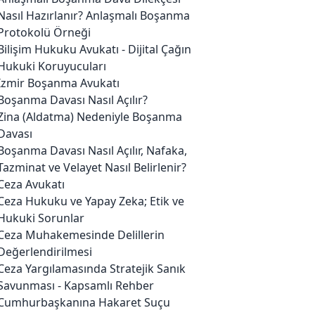
Nasıl Hazırlanır? Anlaşmalı Boşanma
Protokolü Örneği
Bilişim Hukuku Avukatı - Dijital Çağın
Hukuki Koruyucuları
İzmir Boşanma Avukatı
Boşanma Davası Nasıl Açılır?
Zina (Aldatma) Nedeniyle Boşanma
Davası
Boşanma Davası Nasıl Açılır, Nafaka,
Tazminat ve Velayet Nasıl Belirlenir?
Ceza Avukatı
Ceza Hukuku ve Yapay Zeka; Etik ve
Hukuki Sorunlar
Ceza Muhakemesinde Delillerin
Değerlendirilmesi
Ceza Yargılamasında Stratejik Sanık
Savunması - Kapsamlı Rehber
Cumhurbaşkanına Hakaret Suçu