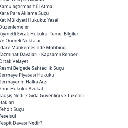
Kamulaştırmasız El Atma
Kara Para Aklama Suçu
Kat Mülkiyeti Hukuku; Yasal
Düzenlemeler
Kıymetli Evrak Hukuku, Temel Bilgiler
Ve Önmeli Noktalar
İdare Mahkemesinde Mobbing
Tazminat Davaları - Kapsamlı Rehber
Ortak Velayet
Resmi Belgede Sahtecilik Suçu
Sermaye Piyasası Hukuku
Sermayenin Halka Arzı
Spor Hukuku Avukatı
Tağşiş Nedir? Gıda Güvenliği ve Tüketici
Hakları
Tehdit Suçu
Teselsül
Tespit Davası Nedir?