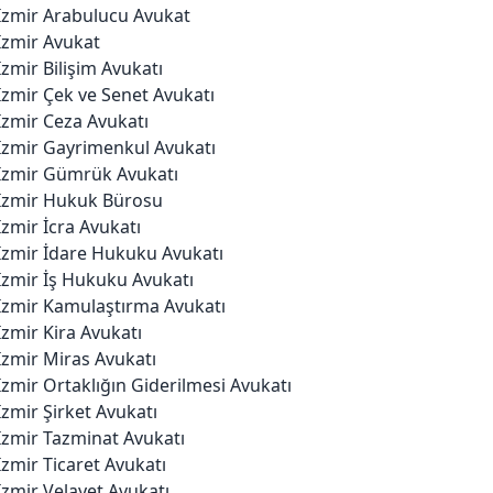
İzmir Arabulucu Avukat
İzmir Avukat
İzmir Bilişim Avukatı
İzmir Çek ve Senet Avukatı
İzmir Ceza Avukatı
İzmir Gayrimenkul Avukatı
İzmir Gümrük Avukatı
İzmir Hukuk Bürosu
İzmir İcra Avukatı
İzmir İdare Hukuku Avukatı
İzmir İş Hukuku Avukatı
İzmir Kamulaştırma Avukatı
İzmir Kira Avukatı
İzmir Miras Avukatı
İzmir Ortaklığın Giderilmesi Avukatı
İzmir Şirket Avukatı
İzmir Tazminat Avukatı
İzmir Ticaret Avukatı
İzmir Velayet Avukatı