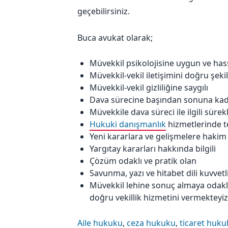
geçebilirsiniz.
Buca avukat olarak;
Müvekkil psikolojisine uygun ve ha
Müvekkil-vekil iletişimini doğru şeki
Müvekkil-vekil gizliliğine saygılı
Dava sürecine başından sonuna kad
Müvekkile dava süreci ile ilgili sürekl
Hukuki danışmanlık
hizmetlerinde t
Yeni kararlara ve gelişmelere hakim
Yargıtay kararları hakkında bilgili
Çözüm odaklı ve pratik olan
Savunma, yazı ve hitabet dili kuvvetl
Müvekkil lehine sonuç almaya odaklı
doğru vekillik hizmetini vermekteyiz
Aile hukuku
,
ceza hukuku
,
ticaret huk