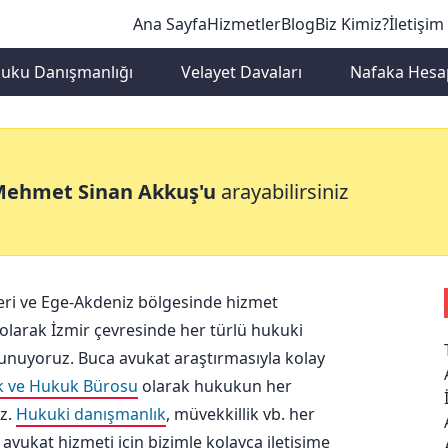
Ana Sayfa
Hizmetler
Blog
Biz Kimiz?
İletişim
kuku Danışmanlığı
Velayet Davaları
Nafaka Hesa
Mehmet Sinan Akkuş'u
arayabilirsiniz
eri ve Ege-Akdeniz bölgesinde hizmet
olarak İzmir çevresinde her türlü hukuki
unuyoruz. Buca avukat araştırmasıyla kolay
k ve Hukuk Bürosu
olarak hukukun her
z.
Hukuki danışmanlık
, müvekkillik vb. her
avukat hizmeti için bizimle kolayca iletişime