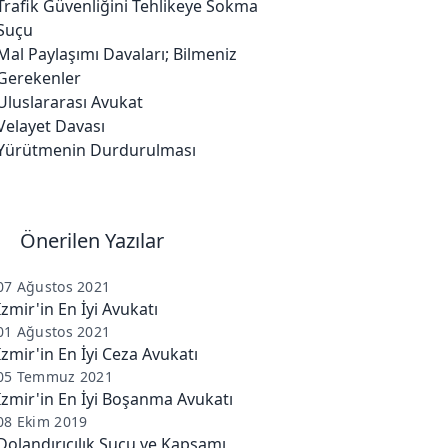
Trafik Güvenliğini Tehlikeye Sokma
Suçu
Mal Paylaşımı Davaları; Bilmeniz
Gerekenler
Uluslararası Avukat
Velayet Davası
Yürütmenin Durdurulması
Önerilen Yazılar
07 Ağustos 2021
İzmir'in En İyi Avukatı
01 Ağustos 2021
İzmir'in En İyi Ceza Avukatı
05 Temmuz 2021
İzmir'in En İyi Boşanma Avukatı
08 Ekim 2019
Dolandırıcılık Suçu ve Kapsamı