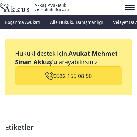
Akkuş Avukatlık
ve Hukuk Bürosu
Boşanma Avukatı
Aile Hukuku Danışmanlığı
Velayet Dav
Etiketler
Hukuki destek için
Avukat Mehmet
Sinan Akkuş'u
arayabilirsiniz
0532 155 08 50
Etiketler